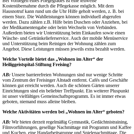
Bei Vorliegen eines Pflegegrades ist eine teilweise
Kostenübernahme durch die Pflegekasse möglich. Mit dem
Hausnotruf kann rund um die Uhr Hilfe geholt werden, z. B. bei
einem Sturz. Die Wahlleistungen können individuell abgerufen
werden. Dazu zählen z.B. Hilfe beim Duschen oder Anziehen, bei
der Medikamentengabe oder beim Wechseln von Verbänden.
Außerdem bieten wir Unterstützung beim Einkaufen sowie einen
Wäsche- und Getränkelieferservice. Auch der mobile Menüservice
und Unterstützung beim Reinigen der Wohnung zählen zum
Angebot. Diese Leistungen müssen jeweils extra bezahlt werden.
Welche Vorteile bietet das „Wohnen im Alter“ der
Heiliggeistspital-Stiftung Freising?
AB:
Unsere barrierefreien Wohnungen sind nur wenige Schritte
vom Zentrum der Freisinger Altstadt entfernt. Cafés und Geschäfte
können gut erreicht werden. Auch die schönen Gärten unserer
Einrichtungen sind ein beliebter Treffpunkt. Ein weiterer Pluspunkt
ist unser vielfältiges Gemeinschaftsprogramm. Es ist immer etwas
geboten, niemand muss alleine bleiben.
Welche Aktivitäten werden bei „Wohnen im Alter“ geboten?
AB:
Wir bieten derzeit regelmäßig Gymnastik, Gedächtnistraining,
Filmvorführungen, gesellige Nachmittage mit Programm und Kaffee
und Kuchen, eine Handarbeitsgruppe und Spielenachmittage. Die